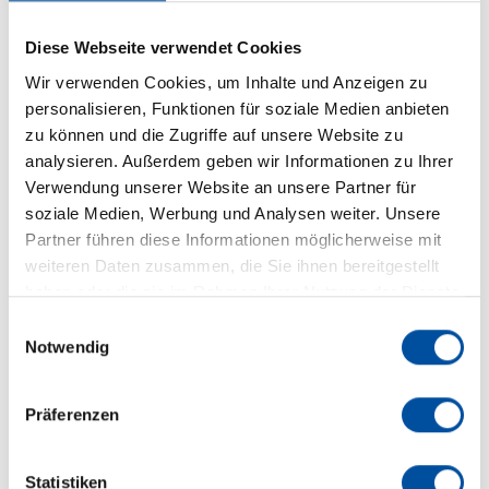
Diese Webseite verwendet Cookies
Handwerkliches Können kombiniert mit perfekt
beherrschter Technik ermöglicht uns
Wir verwenden Cookies, um Inhalte und Anzeigen zu
personalisieren, Funktionen für soziale Medien anbieten
Spitzenleistungen in allen Bereichen der
zu können und die Zugriffe auf unsere Website zu
Kunststofftechnologie zu erzielen.
analysieren. Außerdem geben wir Informationen zu Ihrer
Verwendung unserer Website an unsere Partner für
soziale Medien, Werbung und Analysen weiter. Unsere
Zu den Technologien
Partner führen diese Informationen möglicherweise mit
weiteren Daten zusammen, die Sie ihnen bereitgestellt
haben oder die sie im Rahmen Ihrer Nutzung der Dienste
gesammelt haben.
E
Notwendig
i
n
w
Präferenzen
i
l
l
Statistiken