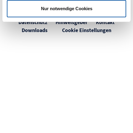
Bahlingen
a
Nur notwendige Cookies
h
©2026 Braunform GmbH
Impressum
l
Datenschutz
Hinweisgeber
Kontakt
Downloads
Cookie Einstellungen