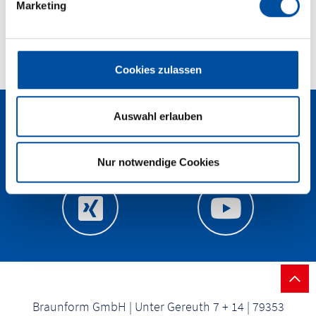
Marketing
u
n
g
s
Zurück zur Übersicht
Cookies zulassen
a
u
s
Auswahl erlauben
w
a
Nur notwendige Cookies
h
l
Braunform GmbH | Unter Gereuth 7 + 14 | 79353