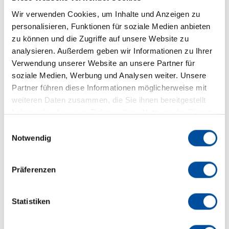
Wir verwenden Cookies, um Inhalte und Anzeigen zu
Wir freuen uns über Ihren Besuch an unserem Stand:
personalisieren, Funktionen für soziale Medien anbieten
S38027.
zu können und die Zugriffe auf unsere Website zu
analysieren. Außerdem geben wir Informationen zu Ihrer
Link zur offiziellen Website:
www.npe.org
Verwendung unserer Website an unsere Partner für
soziale Medien, Werbung und Analysen weiter. Unsere
Partner führen diese Informationen möglicherweise mit
weiteren Daten zusammen, die Sie ihnen bereitgestellt
haben oder die sie im Rahmen Ihrer Nutzung der Dienste
gesammelt haben.
E
Notwendig
i
Ansprechpartner
n
w
Präferenzen
Marketingabteilung
i
l
l
Statistiken
Tel. +49 (0) 7663-9320-0
i
marketing@braunform.com
g